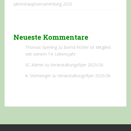
Jahreshauptversammlung 2025
Neueste Kommentare
Thomas Sperling
zu
Bernd Pichler ist Mitglied
seit seinem 14. Lebensjahr
SC-Admin
zu
Veranstaltungsflyer 2025/26
A. Steinweger
zu
Veranstaltungsflyer 2025/26